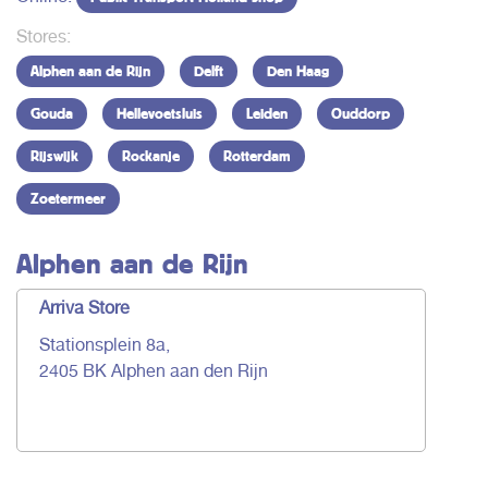
Stores:
Alphen aan de Rijn
Delft
Den Haag
Gouda
Hellevoetsluis
Leiden
Ouddorp
Rijswijk
Rockanje
Rotterdam
Zoetermeer
Alphen aan de Rijn
Arriva Store
Stationsplein 8a,
2405 BK Alphen aan den Rijn